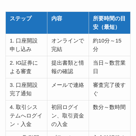
ステップ
内容
所要時間の目
安（最短）
1. 口座開設
オンラインで
約10分～15
申し込み
完結
分
2. IG証券に
提出書類と情
当日～数営業
よる審査
報の確認
日
3. 口座開設
メールで連絡
審査完了後す
完了通知
ぐ
4. 取引シス
初回ログイ
数分～数時間
テムへログイ
ン、取引資金
ン・入金
の入金