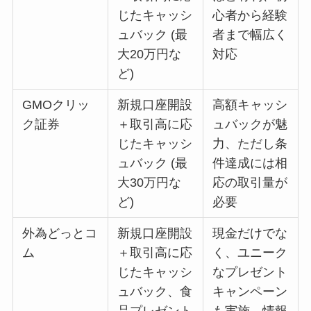
じたキャッシ
心者から経験
ュバック (最
者まで幅広く
大20万円な
対応
ど)
GMOクリッ
新規口座開設
高額キャッシ
ク証券
＋取引高に応
ュバックが魅
じたキャッシ
力、ただし条
ュバック (最
件達成には相
大30万円な
応の取引量が
ど)
必要
外為どっとコ
新規口座開設
現金だけでな
ム
＋取引高に応
く、ユニーク
じたキャッシ
なプレゼント
ュバック、食
キャンペーン
品プレゼント
も実施、情報