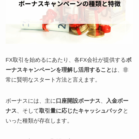
FX取引を始めるにあたり、各FX会社が提供する
ボ
ーナスキャンペーンを理解し活用すること
は、非
常に賢明なスタート方法と言えます。
ボーナスには、主に
口座開設ボーナス
、
入金ボー
ナス
、そして
取引量に応じたキャッシュバック
と
いった種類が存在します。