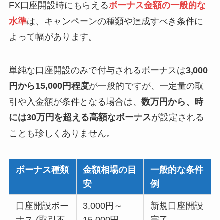
FX口座開設時にもらえる
ボーナス金額の一般的な
水準
は、キャンペーンの種類や達成すべき条件に
よって幅があります。
単純な口座開設のみで付与されるボーナスは
3,000
円から15,000円程度
が一般的ですが、一定量の取
引や入金額が条件となる場合は、
数万円から、時
には30万円を超える高額なボーナス
が設定される
ことも珍しくありません。
ボーナス種類
金額相場の目
一般的な条件
安
例
口座開設ボー
3,000円～
新規口座開設
ナス (取引不
15,000円
完了