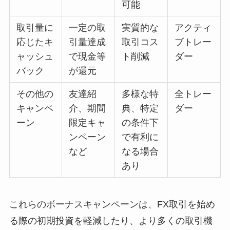
可能
取引量に
一定の取
実質的な
アクティ
応じたキ
引量達成
取引コス
ブトレー
ャッシュ
で現金等
ト削減
ダー
バック
が還元
その他の
友達紹
多様な特
全トレー
キャンペ
介、期間
典、特定
ダー
ーン
限定キャ
の条件下
ンペーン
で有利に
など
なる場合
あり
これらのボーナスキャンペーンは、FX取引を始め
る際の初期投資を軽減したり、より多くの取引機