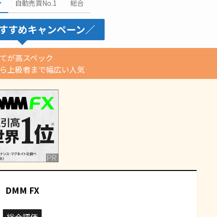
ン
自動売買No.1
総合
すすめキャンペーン／
てが高スペック
から上級者まで幅広い人気
DMM FX