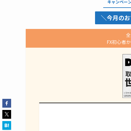
キャンペー
＼今月のお
全
FX初心者