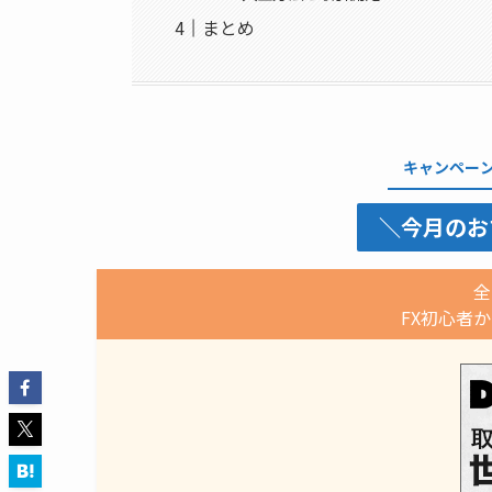
まとめ
キャンペー
＼今月のお
全
FX初心者