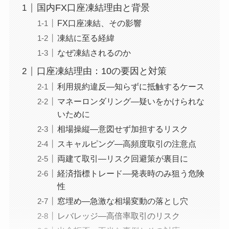
国内FX口座凍結理由と背景
FX口座凍結、その影響
凍結に至る経緯
なぜ凍結されるのか
口座凍結理由：10の要因と対策
利用規約違反—知らずに抵触するケース
マネーロンダリング—疑いをかけられな
いために
相場操縦—意図せず加担するリスク
スキャルピング—高頻度取引の注意点
両建て取引—リスク回避策が裏目に
経済指標トレード—発表時のみ狙う危険
性
窓埋め—急激な相場変動の落とし穴
レバレッジ—高倍率取引のリスク