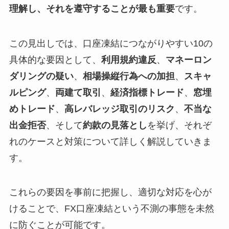
理解し、それを遵守することが最も重要
です。
この見出しでは、口座凍結につながりやすい10の
具体的な要因として、
利用規約違反
、
マネーロン
ダリングの疑い
、
相場操縦行為への加担
、
スキャ
ルピング
、
両建て取引
、
経済指標トレード
、
窓埋
めトレード
、
高レバレッジ取引のリスク
、
不当な
出金拒否
、そして
約款の見落とし
を挙げ、それぞ
れのケースと対策について詳しく解説していきま
す。
これらの要因を事前に把握し、適切な対応を心が
けることで、FX口座凍結という不測の事態を未然
に防ぐことが可能です。