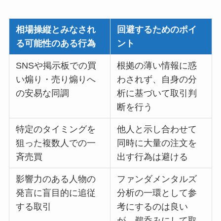
相場操縦とみなされ
回避するためのポイ
る可能性のある行為
ント
SNSや掲示板での買
根拠の薄い情報に惑
い煽り・売り煽りへ
わされず、自身の分
の安易な同調
析に基づいて取引判
断を行う
特定のタイミングを
他人と示し合わせて
狙った複数人での一
同時に大量の注文を
斉売買
出す行為は避ける
影響力のある人物の
ファンダメンタルズ
発言に盲目的に追従
分析の一環として参
する取引
考にするのは良い
が、鵜呑みにして取