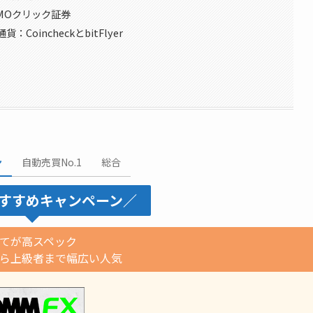
GMOクリック証券
oincheckとbitFlyer
ン
自動売買No.1
総合
すすめキャンペーン／
てが高スペック
から上級者まで幅広い人気