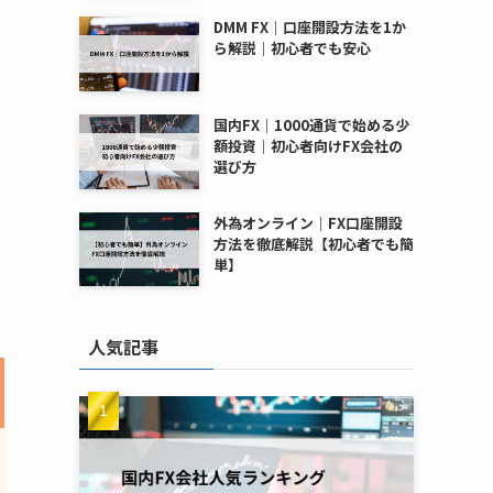
DMM FX｜口座開設方法を1か
ら解説｜初心者でも安心
国内FX｜1000通貨で始める少
額投資｜初心者向けFX会社の
選び方
外為オンライン｜FX口座開設
方法を徹底解説【初心者でも簡
単】
人気記事