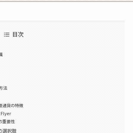
目次
識
方法
要通貨の特徴
lyer
の重要性
の選択肢