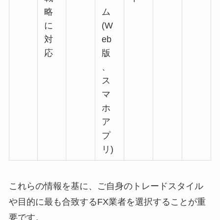
略
ム
に
(W
対
eb
応
版
、
ス
マ
ホ
ア
プ
リ)
これらの情報を基に、ご自身のトレードスタイル
や目的に最も合致するFX業者を選択することが重
要です。