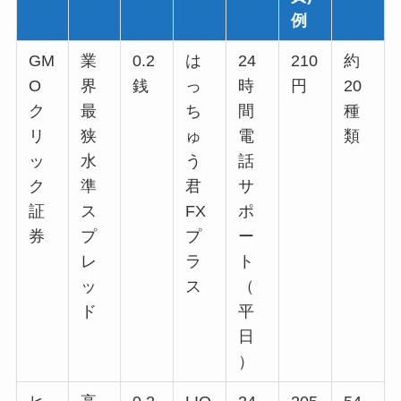
例
GM
業
0.2
は
24
210
約
O
界
銭
っ
時
円
20
ク
最
ち
間
種
リ
狭
ゅ
電
類
ッ
水
う
話
ク
準
君
サ
証
ス
FX
ポ
券
プ
プ
ー
レ
ラ
ト
ッ
ス
（
ド
平
日
）