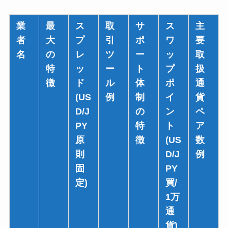
業
最
ス
取
サ
ス
主
者
大
プ
引
ポ
ワ
要
名
の
レ
ツ
ー
ッ
取
特
ッ
ー
ト
プ
扱
徴
ド
ル
体
ポ
通
(US
例
制
イ
貨
D/J
の
ン
ペ
PY
特
ト
ア
原
徴
(US
数
則
D/J
例
固
PY
定)
買/
1万
通
貨)