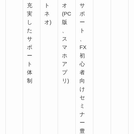
充
ト
オ
サ
実
ネ
(PC
ポ
し
オ)
版
ー
た
、
ト
サ
ス
、
ポ
マ
FX
ー
ホ
初
ト
ア
心
体
プ
者
制
リ)
向
け
セ
ミ
ナ
ー
豊