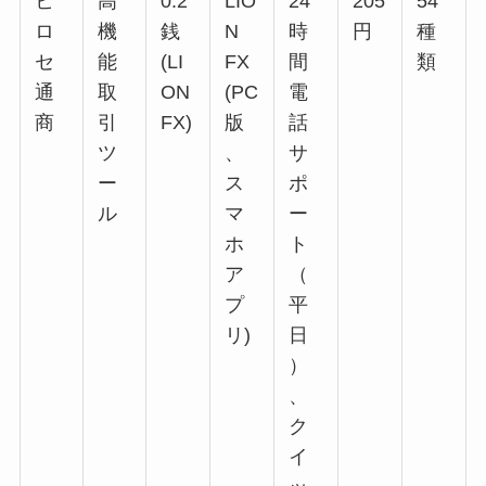
ヒ
高
0.2
LIO
24
205
54
ロ
機
銭
N
時
円
種
セ
能
(LI
FX
間
類
通
取
ON
(PC
電
商
引
FX)
版
話
ツ
、
サ
ー
ス
ポ
ル
マ
ー
ホ
ト
ア
（
プ
平
リ)
日
）
、
ク
イ