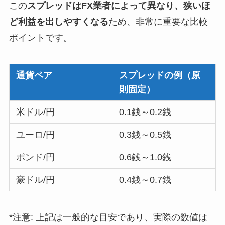
この
スプレッドはFX業者によって異なり、狭いほ
ど利益を出しやすくなる
ため、非常に重要な比較
ポイントです。
通貨ペア
スプレッドの例（原
則固定）
米ドル/円
0.1銭～0.2銭
ユーロ/円
0.3銭～0.5銭
ポンド/円
0.6銭～1.0銭
豪ドル/円
0.4銭～0.7銭
*注意: 上記は一般的な目安であり、実際の数値は