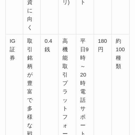
資
リ)
ト
に
向
く
IG
取
0.4
高
平
180
約
証
引
銭
機
日9
円
100
券
銘
能
時
種
柄
取
～
類
が
引
20
豊
プ
時
富
ラ
電
で
ッ
話
多
ト
サ
様
フ
ポ
な
ォ
ー
戦
ー
ト