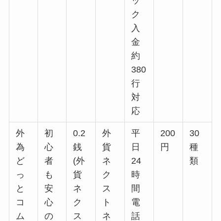
ッ
ク
入
金
約
380
行
対
応
外
初
0.2
外
平
200
30
為
心
銭
貨
日
円
種
ど
者
(外
ネ
24
類
っ
も
貨
ク
時
と
安
ネ
ス
間
コ
心
ク
ト
電
ム
の
ス
ネ
話