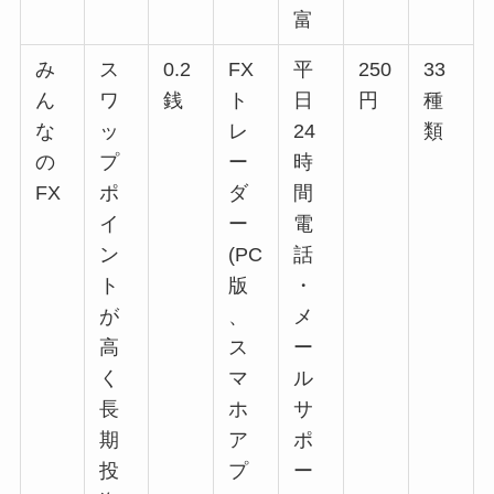
富
み
ス
0.2
FX
平
250
33
ん
ワ
銭
ト
日
円
種
な
ッ
レ
24
類
の
プ
ー
時
FX
ポ
ダ
間
イ
ー
電
ン
(PC
話
ト
版
・
が
、
メ
高
ス
ー
く
マ
ル
長
ホ
サ
期
ア
ポ
投
プ
ー