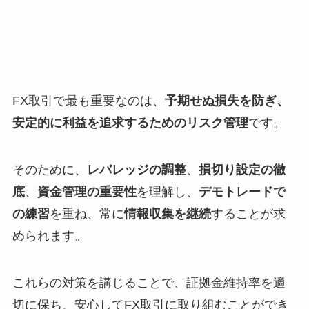
FX取引で最も重要なのは、
予期せぬ損失を防ぎ、
安定的に利益を追求するためのリスク管理
です。
そのために、
レバレッジの調整
、
損切り設定の徹
底
、
資金管理の重要性
を理解し、
デモトレードで
の練習
を重ね、常に
情報収集を継続
することが求
められます。
これらの対策を講じることで、証拠金維持率を適
切に保ち、安心してFX取引に取り組むことができ