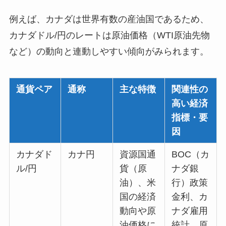
例えば、カナダは世界有数の産油国であるため、
カナダドル/円のレートは原油価格（WTI原油先物
など）の動向と連動しやすい傾向がみられます。
通貨ペア
通称
主な特徴
関連性の
高い経済
指標・要
因
カナダド
カナ円
資源国通
BOC（カ
ル/円
貨（原
ナダ銀
油）、米
行）政策
国の経済
金利、カ
動向や原
ナダ雇用
油価格に
統計、原