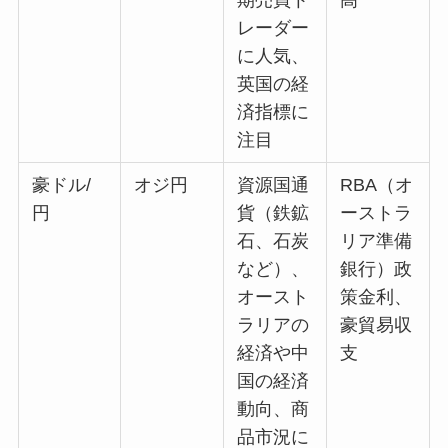
期売買ト
高
レーダー
に人気、
英国の経
済指標に
注目
豪ドル/
オジ円
資源国通
RBA（オ
円
貨（鉄鉱
ーストラ
石、石炭
リア準備
など）、
銀行）政
オースト
策金利、
ラリアの
豪貿易収
経済や中
支
国の経済
動向、商
品市況に