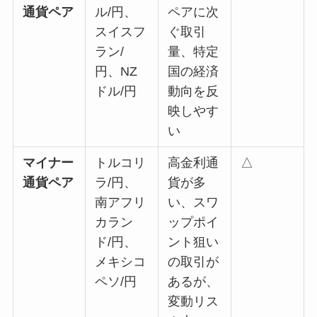
通貨ペア
ル/円、
ペアに次
スイスフ
ぐ取引
ラン/
量、特定
円、NZ
国の経済
ドル/円
動向を反
映しやす
い
マイナー
トルコリ
高金利通
△
通貨ペア
ラ/円、
貨が多
南アフリ
い、スワ
カラン
ップポイ
ド/円、
ント狙い
メキシコ
の取引が
ペソ/円
あるが、
変動リス