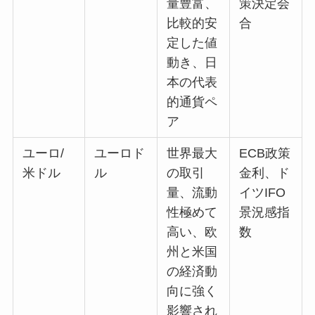
量豊富、
策決定会
比較的安
合
定した値
動き、日
本の代表
的通貨ペ
ア
ユーロ/
ユーロド
世界最大
ECB政策
米ドル
ル
の取引
金利、ド
量、流動
イツIFO
性極めて
景況感指
高い、欧
数
州と米国
の経済動
向に強く
影響され