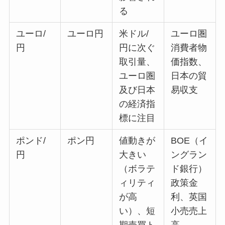
る
ユーロ/
ユーロ円
米ドル/
ユーロ圏
円
円に次ぐ
消費者物
取引量、
価指数、
ユーロ圏
日本の貿
及び日本
易収支
の経済指
標に注目
ポンド/
ポン円
値動きが
BOE（イ
円
大きい
ングラン
（ボラテ
ド銀行）
ィリティ
政策金
が高
利、英国
い）、短
小売売上