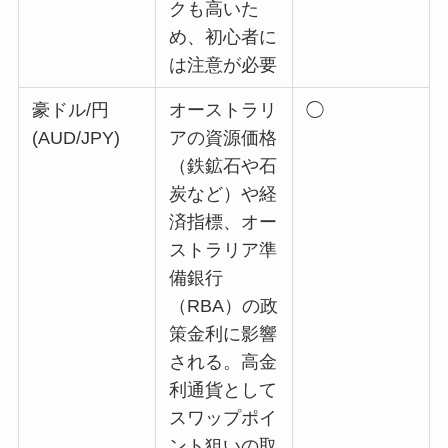
クも高いた
め、初心者に
は注意が必要
豪ドル/円
オーストラリ
◯
(AUD/JPY)
アの資源価格
（鉄鉱石や石
炭など）や経
済指標、オー
ストラリア準
備銀行
（RBA）の政
策金利に影響
される。高金
利通貨として
スワップポイ
ント狙いの取