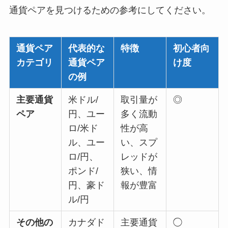
通貨ペアを見つけるための参考にしてください。
通貨ペア
代表的な
特徴
初心者向
カテゴリ
通貨ペア
け度
の例
主要通貨
米ドル/
取引量が
◎
ペア
円、ユー
多く流動
ロ/米ド
性が高
ル、ユー
い、スプ
ロ/円、
レッドが
ポンド/
狭い、情
円、豪ド
報が豊富
ル/円
その他の
カナダド
主要通貨
◯