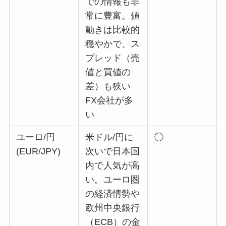
での情報も非
常に豊富。値
動きは比較的
穏やかで、ス
プレッド（売
値と買値の
差）も狭い
FX会社が多
い
ユーロ/円
米ドル/円に
◯
(EUR/JPY)
次いで日本国
内で人気が高
い。ユーロ圏
の経済情勢や
欧州中央銀行
（ECB）の金