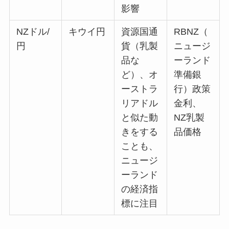
影響
NZドル/
キウイ円
資源国通
RBNZ（
円
貨（乳製
ニュージ
品な
ーランド
ど）、オ
準備銀
ーストラ
行）政策
リアドル
金利、
と似た動
NZ乳製
きをする
品価格
ことも、
ニュージ
ーランド
の経済指
標に注目