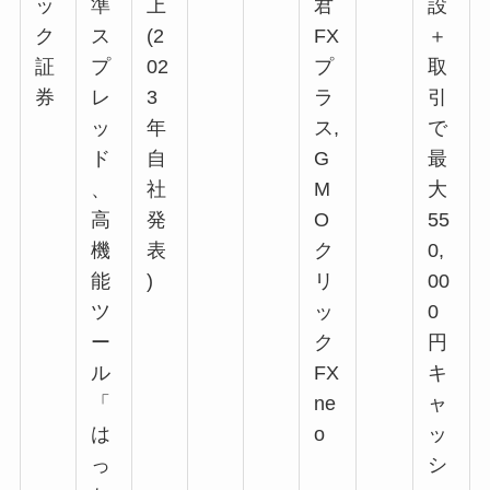
ッ
準
上
君
設
ク
ス
(2
FX
＋
証
プ
02
プ
取
券
レ
3
ラ
引
ッ
年
ス,
で
ド
自
G
最
、
社
M
大
高
発
O
55
機
表
ク
0,
能
)
リ
00
ツ
ッ
0
ー
ク
円
ル
FX
キ
「
ne
ャ
は
o
ッ
っ
シ