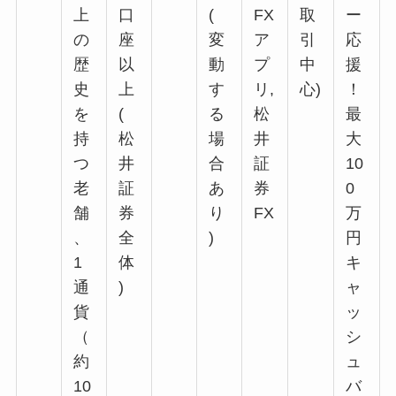
上
口
(
FX
取
ー
の
座
変
ア
引
応
歴
以
動
プ
中
援
史
上
す
リ,
心)
！
を
(
る
松
最
持
松
場
井
大
つ
井
合
証
10
老
証
あ
券
0
舗
券
り
FX
万
、
全
)
円
1
体
キ
通
)
ャ
貨
ッ
（
シ
約
ュ
10
バ