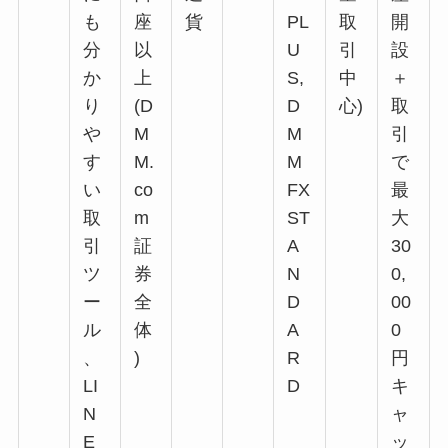
も
座
貨
PL
取
開
分
以
U
引
設
か
上
S,
中
＋
り
(D
D
心)
取
や
M
M
引
す
M.
M
で
い
co
FX
最
取
m
ST
大
引
証
A
30
ツ
券
N
0,
ー
全
D
00
ル
体
A
0
、
)
R
円
LI
D
キ
N
ャ
E
ッ