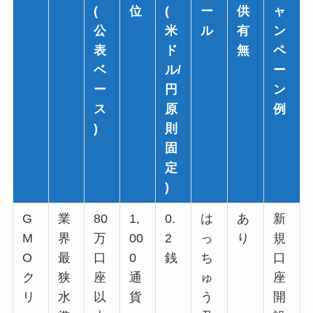
(
位
(
ー
供
ャ
公
米
ル
有
ン
表
ド
無
ペ
ベ
ル/
ー
ー
円
ン
ス
原
例
)
則
固
定
)
G
業
80
1,
0.
は
あ
新
M
界
万
00
2
っ
り
規
O
最
口
0
銭
ち
口
ク
狭
座
通
ゅ
座
リ
水
以
貨
う
開