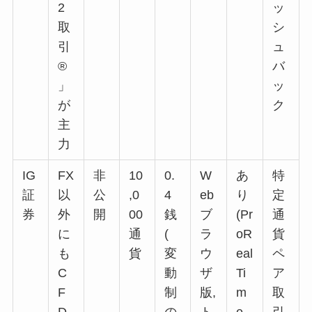
2
ッ
取
シ
引
ュ
®
バ
」
ッ
が
ク
主
力
IG
FX
非
10
0.
W
あ
特
証
以
公
,0
4
eb
り
定
券
外
開
00
銭
ブ
(Pr
通
に
通
(
ラ
oR
貨
も
貨
変
ウ
eal
ペ
C
動
ザ
Ti
ア
F
制
版,
m
取