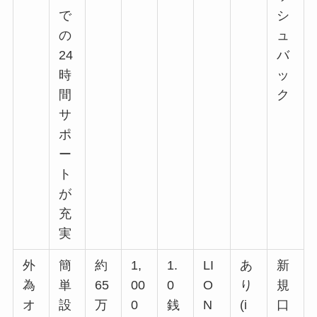
で
シ
の
ュ
24
バ
時
ッ
間
ク
サ
ポ
ー
ト
が
充
実
外
簡
約
1,
1.
LI
あ
新
為
単
65
00
0
O
り
規
オ
設
万
0
銭
N
(i
口