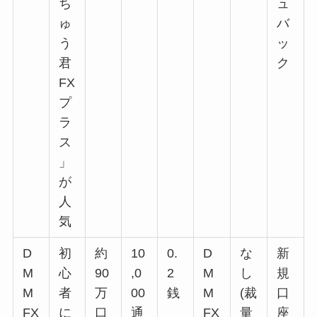
ち
ュ
ゅ
バ
う
ッ
君
ク
FX
プ
ラ
ス
」
が
人
気
D
初
約
10
0.
D
な
新
M
心
90
,0
2
M
し
規
M
者
万
00
銭
M
(裁
口
FX
に
口
通
FX
量
座