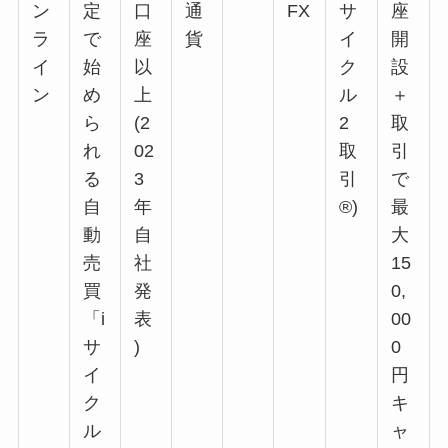
ン
定
口
通
FX
サ
座
ラ
で
座
貨
イ
開
イ
始
以
ク
設
ン
め
上
ル
＋
ら
(2
2
取
れ
02
取
引
る
3
引
で
自
年
®)
最
動
自
大
売
社
15
買
発
0,
「i
表
00
サ
)
0
イ
円
ク
キ
ル
ャ