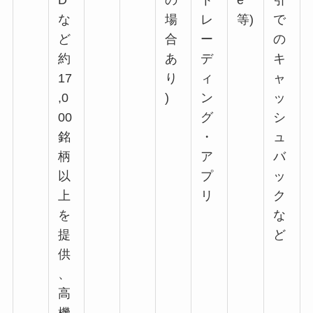
D
の
ト
e
引
な
場
レ
等)
で
ど
合
ー
の
約
あ
デ
キ
17
り
ィ
ャ
,0
)
ン
ッ
00
グ
シ
銘
・
ュ
柄
ア
バ
以
プ
ッ
上
リ
ク
を
な
提
ど
供
、
高