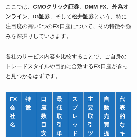
ここでは、
GMOクリック証券
、
DMM FX
、
外為オ
ンライン
、
IG証券
、そして
松井証券
という、特に
注目度の高い5つのFX口座について、その特徴や強
みを深掘りしていきます。
各社のサービス内容を比較することで、ご自身の
トレードスタイルや目的に合致するFX口座がきっ
と見つかるはずです。
FX
特
口
最
ス
主
自
代
会
徴
座
低
プ
要
動
表
社
数
取
レ
取
売
的
名
目
引
ッ
引
買
な
安
単
ド
ツ
提
キ