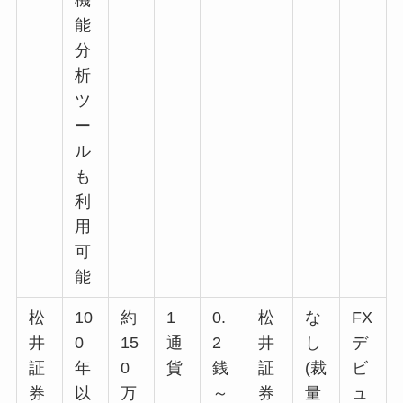
機
能
分
析
ツ
ー
ル
も
利
用
可
能
松
10
約
1
0.
松
な
FX
井
0
15
通
2
井
し
デ
証
年
0
貨
銭
証
(裁
ビ
券
以
万
～
券
量
ュ