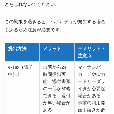
と
を忘れないでください。
この期限を過ぎると、ペナルティが発生する場合
もあるため注意が必要です。
提出方法
メリット
デメリット・
注意点
e-Tax（電子
自宅から24
マイナンバー
申告）
時間提出可
カードやICカ
能、添付書類
ードリーダラ
の一部が省略
イタが必要な
できる、還付
場合がある、
が早い場合が
事前の利用開
ある
始手続きが必