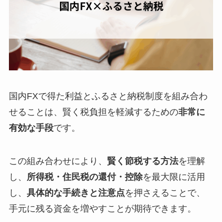
国内FXで得た利益とふるさと納税制度を組み合わ
せることは、賢く税負担を軽減するための
非常に
有効な手段
です。
この組み合わせにより、
賢く節税する方法
を理解
し、
所得税・住民税の還付・控除
を最大限に活用
し、
具体的な手続きと注意点
を押さえることで、
手元に残る資金を増やすことが期待できます。