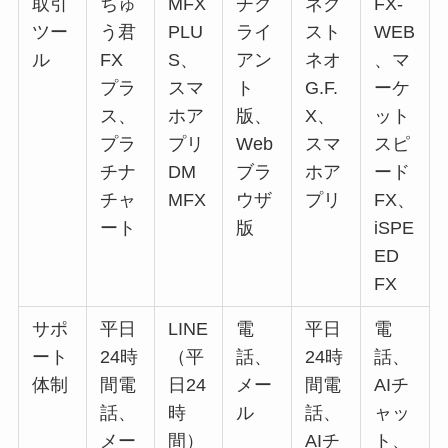
取引
ちゅ
MFX
チク
ネク
FX-
ツー
う君
PLU
ライ
スト
WEB
ル
FX
S、
アン
ネオ
、マ
プラ
スマ
ト
G.F.
ーケ
ス、
ホア
版、
X、
ット
プラ
プリ
Web
スマ
スピ
チナ
DM
ブラ
ホア
ード
チャ
MFX
ウザ
プリ
FX、
ート
版
iSPE
ED
FX
サポ
平日
LINE
電
平日
電
ート
24時
（平
話、
24時
話、
体制
間電
日24
メー
間電
AIチ
話、
時
ル
話、
ャッ
メー
間）
AIチ
ト、