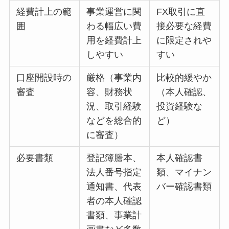
経費計上の範
事業運営に関
FX取引に直
囲
わる幅広い費
接必要な経費
用を経費計上
に限定されや
しやすい
すい
口座開設時の
厳格（事業内
比較的緩やか
審査
容、財務状
（本人確認、
況、取引経験
投資経験な
などを総合的
ど）
に審査）
必要書類
登記簿謄本、
本人確認書
法人番号指定
類、マイナン
通知書、代表
バー確認書類
者の本人確認
書類、事業計