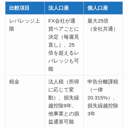
比較項目
法人口座
個人口座
レバレッジ上
FX会社が通
最大25倍
限
貨ペアごとに
（全社共通）
決定（毎週見
直し）、25
倍を超えるレ
バレッジも可
能
税金
法人税（所得
申告分離課税
に応じて変
（一律
動）、損失繰
20.315%）、
越控除9年、
損失繰越控除
他事業との損
3年
益通算可能