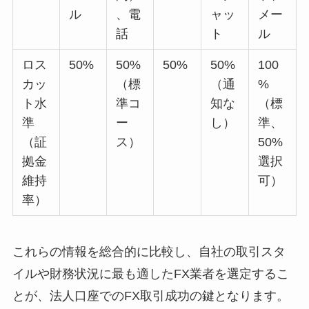
ル
、電
ャッ
メー
話
ト
ル
ロス
50%
50%
50%
50%
100
カッ
（標
（通
%
ト水
準コ
知な
（標
準
ー
し）
準、
（証
ス）
50%
拠金
選択
維持
可）
率）
これらの情報を総合的に比較し、自社の取引スタ
イルや財務状況に最も適したFX業者を選定するこ
とが、法人口座でのFX取引成功の鍵となります。