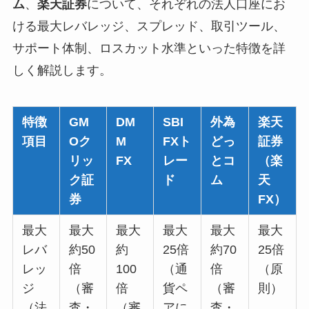
ム
、
楽天証券
について、それぞれの法人口座にお
ける最大レバレッジ、スプレッド、取引ツール、
サポート体制、ロスカット水準といった特徴を詳
しく解説します。
特徴
GM
DM
SBI
外為
楽天
項目
Oク
M
FXト
どっ
証券
リッ
FX
レー
とコ
（楽
ク証
ド
ム
天
券
FX）
最大
最大
最大
最大
最大
最大
レバ
約50
約
25倍
約70
25倍
レッ
倍
100
（通
倍
（原
ジ
（審
倍
貨ペ
（審
則）
（法
査・
（審
アに
査・