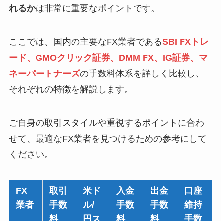
れるか
は非常に重要なポイントです。
ここでは、国内の主要なFX業者である
SBI FXトレ
ード
、
GMOクリック証券
、
DMM FX
、
IG証券
、
マ
ネーパートナーズ
の手数料体系を詳しく比較し、
それぞれの特徴を解説します。
ご自身の取引スタイルや重視するポイントに合わ
せて、最適なFX業者を見つけるための参考にして
ください。
FX
取引
米ド
入金
出金
口座
業者
手数
ル/
手数
手数
維持
料
円ス
料
料
手数