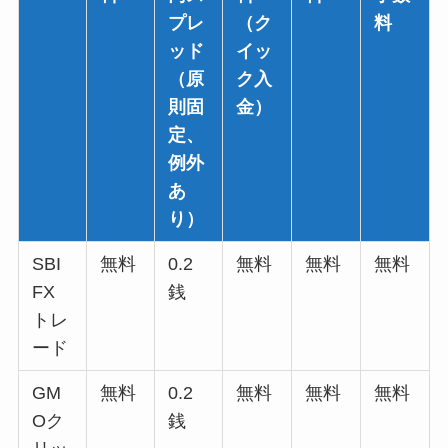
プレ
（ク
料
ッド
イッ
（原
ク入
則固
金）
定、
例外
あ
り）
SBI
無料
0.2
無料
無料
無料
FX
銭
トレ
ード
GM
無料
0.2
無料
無料
無料
Oク
銭