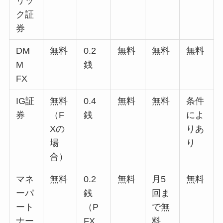
リッ
ク証
券
DM
無料
0.2
無料
無料
無料
M
銭
FX
IG証
無料
0.4
無料
無料
条件
券
（F
銭
によ
Xの
りあ
場
り
合）
マネ
無料
0.2
無料
月5
無料
ーパ
銭
回ま
ート
（P
で無
ナー
FX
料