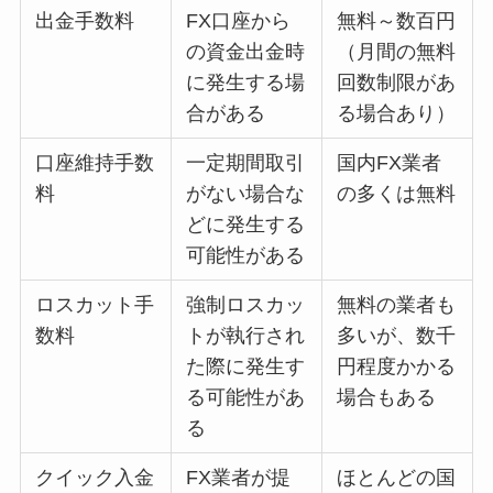
出金手数料
FX口座から
無料～数百円
の資金出金時
（月間の無料
に発生する場
回数制限があ
合がある
る場合あり）
口座維持手数
一定期間取引
国内FX業者
料
がない場合な
の多くは無料
どに発生する
可能性がある
ロスカット手
強制ロスカッ
無料の業者も
数料
トが執行され
多いが、数千
た際に発生す
円程度かかる
る可能性があ
場合もある
る
クイック入金
FX業者が提
ほとんどの国