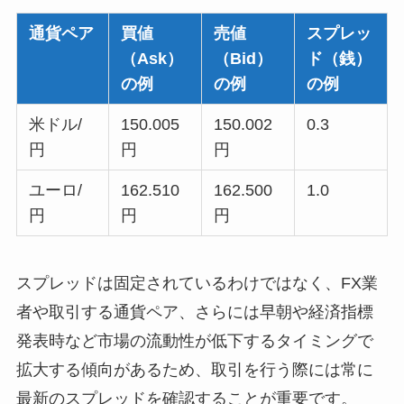
通貨ペア
買値
売値
スプレッ
（Ask）
（Bid）
ド（銭）
の例
の例
の例
米ドル/
150.005
150.002
0.3
円
円
円
ユーロ/
162.510
162.500
1.0
円
円
円
スプレッドは固定されているわけではなく、FX業
者や取引する通貨ペア、さらには早朝や経済指標
発表時など市場の流動性が低下するタイミングで
拡大する傾向があるため、取引を行う際には常に
最新のスプレッドを確認することが重要です。