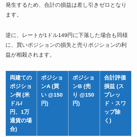
発生するため、合計の損益は差し引きゼロとなり
ます。
逆に、レートが1ドル149円に下落した場合も同様
に、買いポジションの損失と売りポジションの利
益が相殺されます。
両建ての
ポジショ
ポジショ
合計評価
ポジショ
ンA (買
ンB (売
損益 (ス
ン例 (米
い @150
り @150
プレッ
ドル/
円)
円)
ド・スワ
円、1万
ップ除
通貨の場
く)
合)