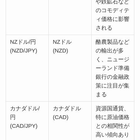
や鉄鉱石など
のコモディテ
ィ価格に影響
される
NZドル/円
NZドル
酪農製品など
(NZD/JPY)
(NZD)
の輸出が多
く、ニュージ
ーランド準備
銀行の金融政
策に注目が集
まる
カナダドル/
カナダドル
資源国通貨、
円
(CAD)
特に原油価格
(CAD/JPY)
との相関性が
高い傾向あり